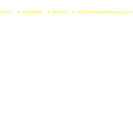
ROFIL
AKADEMIK
BERITA
AGENDA
GALERI
INOVASI
LAY
7/24/2024
1 min read