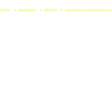
ROFIL
AKADEMIK
BERITA
AGENDA
GALERI
INOVASI
LAY
t Nilai
 Nilai